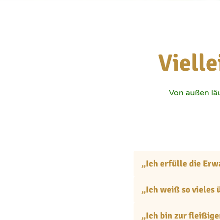
Viell
Von außen läuf
„Ich erfülle die Erw
„Ich weiß so viele
„Ich bin zur fleißig