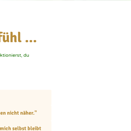
fühl …
tionierst, du 
n nicht näher."
mich selbst bleibt 