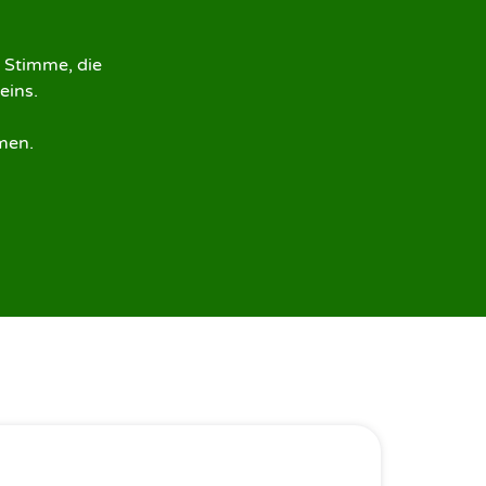
 Stimme, die 
ins.

men.
