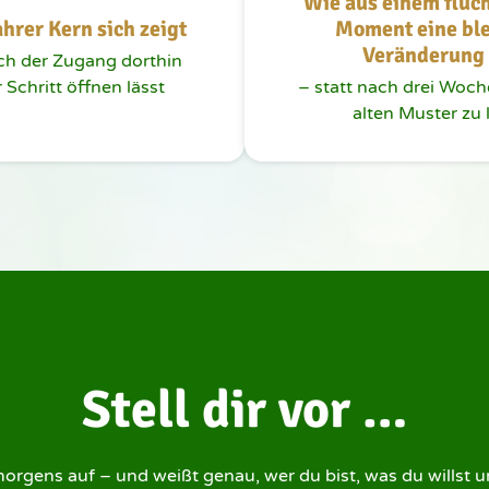
Wie aus einem flüc
hrer Kern sich zeigt
Moment eine ble
Veränderung
ch der Zugang dorthin 
r Schritt öffnen lässt
– statt nach drei Woch
alten Muster zu
Stell dir vor …
rgens auf – und weißt genau, wer du bist, was du willst u