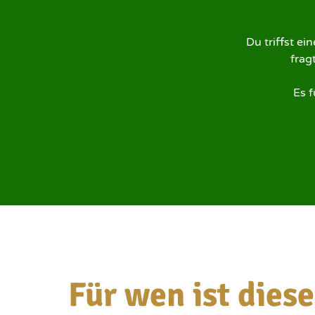
Du triffst ei
frag
Es f
Für wen ist dies