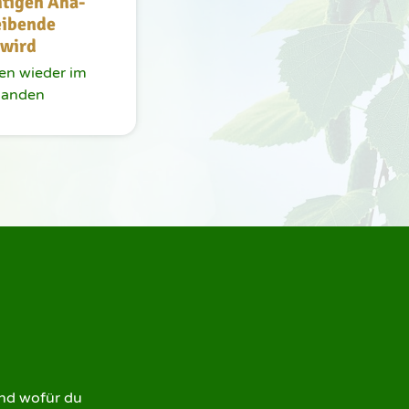
htigen Aha-
ibende 
 wird
en wieder im 
 landen
nd wofür du 