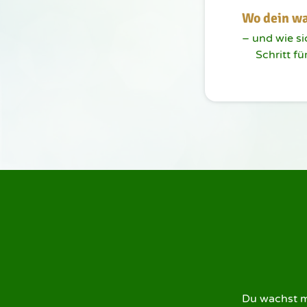
Wo dein wa
– und wie si
Schritt fü
Du wachst mo